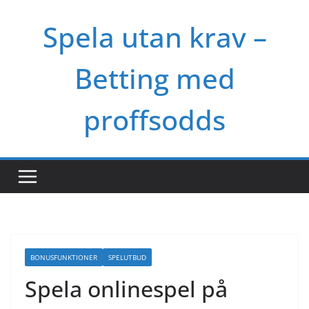
Skip
Spela utan krav –
to
content
Betting med
proffsodds
BONUSFUNKTIONER
SPELUTBUD
Spela onlinespel på