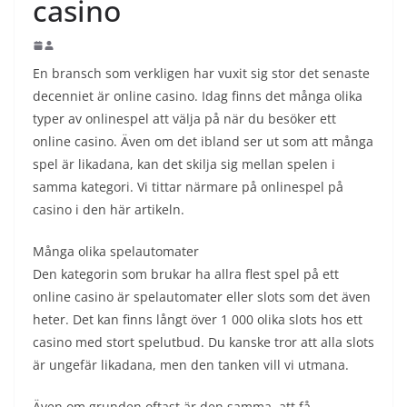
casino
En bransch som verkligen har vuxit sig stor det senaste
decenniet är online casino. Idag finns det många olika
typer av onlinespel att välja på när du besöker ett
online casino. Även om det ibland ser ut som att många
spel är likadana, kan det skilja sig mellan spelen i
samma kategori. Vi tittar närmare på onlinespel på
casino i den här artikeln.
Många olika spelautomater
Den kategorin som brukar ha allra flest spel på ett
online casino är spelautomater eller slots som det även
heter. Det kan finns långt över 1 000 olika slots hos ett
casino med stort spelutbud. Du kanske tror att alla slots
är ungefär likadana, men den tanken vill vi utmana.
Även om grunden oftast är den samma, att få